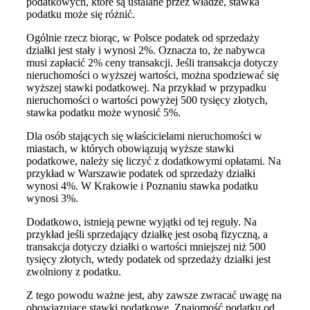
podatkowych, które są ustalane przez władze, stawka
podatku może się różnić.
Ogólnie rzecz biorąc, w Polsce podatek od sprzedaży
działki jest stały i wynosi 2%. Oznacza to, że nabywca
musi zapłacić 2% ceny transakcji. Jeśli transakcja dotyczy
nieruchomości o wyższej wartości, można spodziewać się
wyższej stawki podatkowej. Na przykład w przypadku
nieruchomości o wartości powyżej 500 tysięcy złotych,
stawka podatku może wynosić 5%.
Dla osób stających się właścicielami nieruchomości w
miastach, w których obowiązują wyższe stawki
podatkowe, należy się liczyć z dodatkowymi opłatami. Na
przykład w Warszawie podatek od sprzedaży działki
wynosi 4%. W Krakowie i Poznaniu stawka podatku
wynosi 3%.
Dodatkowo, istnieją pewne wyjątki od tej reguły. Na
przykład jeśli sprzedający działkę jest osobą fizyczną, a
transakcja dotyczy działki o wartości mniejszej niż 500
tysięcy złotych, wtedy podatek od sprzedaży działki jest
zwolniony z podatku.
Z tego powodu ważne jest, aby zawsze zwracać uwagę na
obowiązujące stawki podatkowe. Znajomość podatku od