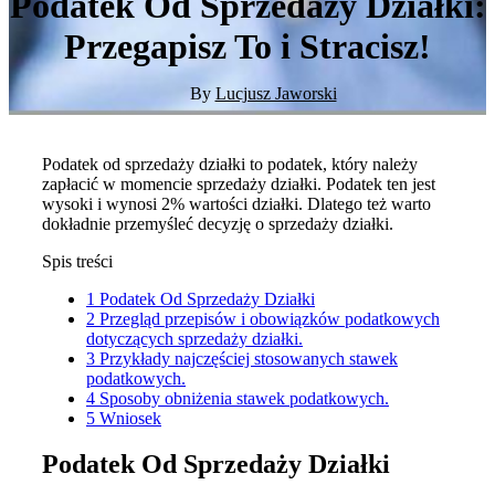
Podatek Od Sprzedaży Działki:
Przegapisz To i Stracisz!
By
Lucjusz Jaworski
Podatek od sprzedaży działki to podatek, który należy
zapłacić w momencie sprzedaży działki. Podatek ten jest
wysoki i wynosi 2% wartości działki. Dlatego też warto
dokładnie przemyśleć decyzję o sprzedaży działki.
Spis treści
1
Podatek Od Sprzedaży Działki
2
Przegląd przepisów i obowiązków podatkowych
dotyczących sprzedaży działki.
3
Przykłady najczęściej stosowanych stawek
podatkowych.
4
Sposoby obniżenia stawek podatkowych.
5
Wniosek
Podatek Od Sprzedaży Działki