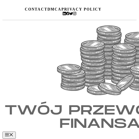
Przejdź
CONTACT
DMCA
PRIVACY POLICY
do
treści
Menu